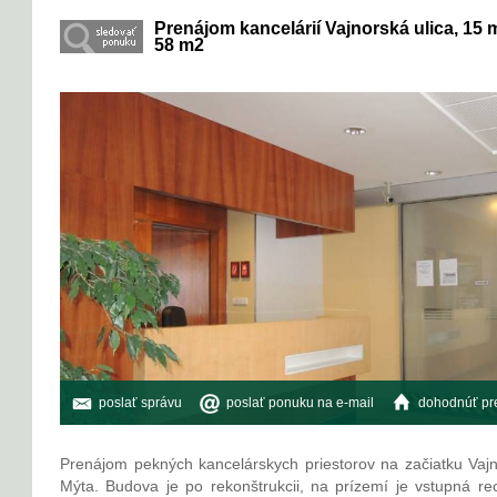
Prenájom kancelárií Vajnorská ulica, 15 
58 m2
poslať správu
poslať ponuku na e-mail
dohodnúť pre
Prenájom pekných kancelárskych priestorov na začiatku Vajno
Mýta. Budova je po rekonštrukcii, na prízemí je vstupná r