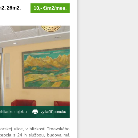
m2, 26m2,
10,- €/m2/mes.
hliadku objektu
vytlačiť ponuku
rskej ulice, v blízkosti Trnavského
ecepcia s 24 h službou, budova má