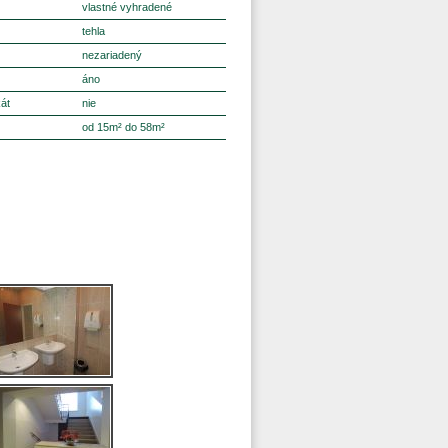
vlastné vyhradené
tehla
nezariadený
áno
kát
nie
od 15m² do 58m²