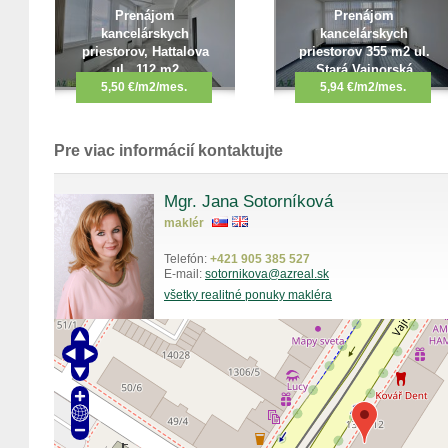
Prenájom
Prenájom
kancelárskych
kancelárskych
priestorov, Hattalova
priestorov 355 m2 ul.
ul., 112 m2
Stará Vajnorská
5,50 €/m2/mes.
5,94 €/m2/mes.
Pre viac informácií kontaktujte
Mgr. Jana Sotorníková
maklér
Telefón:
+421 905 385 527
E-mail:
sotornikova@azreal.sk
všetky realitné ponuky makléra