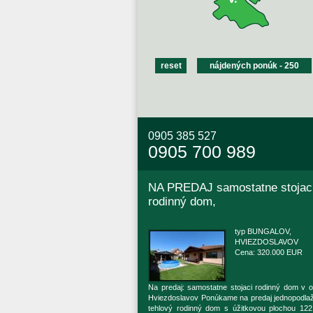
0905 385 527
0905 700 989
NA PREDAJ samostatne stojac
rodinný dom,
typ BUNGALOV,
HVIEZDOSLAVOV
Cena: 320.000 EUR
Na predaj: samostatne stojaci rodinný dom v o
Hviezdoslavov Ponúkame na predaj jednopodla
tehlový rodinný dom s úžitkovou plochou 122