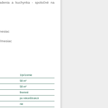
riadenia a kuchynka - spoločné na
mesiac
/mesiac
1/prízemie
58 m²
58 m²
firemné
po rekonštrukcii
nie