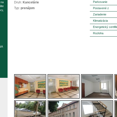
Parkovanie
 na
Druh:
Kancelárie
ite
Typ:
prenájom
Postavené z
vy,
Zariadenie
Klimatizácia
Energetický certifi
Rozloha
NA