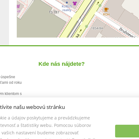
Kde nás nájdete?
o. úspešne
sťami od roku
j
ým klientom s
tívite našu webovú stránku
kie a údajov poskytujeme a prevádzkujeme
tevnosť a štatistiky webu. Pomocou súborov
a vašich nastavení budeme zobrazovať