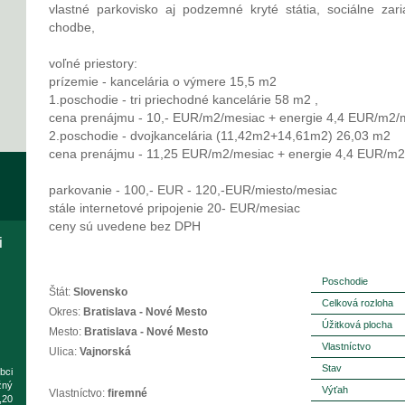
vlastné parkovisko aj podzemné kryté státia, sociálne za
chodbe,
voľné priestory:
prízemie - kancelária o výmere 15,5 m2
1.poschodie - tri priechodné kancelárie 58 m2 ,
cena prenájmu - 10,- EUR/m2/mesiac + energie 4,4 EUR/m2/
2.poschodie - dvojkancelária (11,42m2+14,61m2) 26,03 m2
cena prenájmu - 11,25 EUR/m2/mesiac + energie 4,4 EUR/m2
parkovanie - 100,- EUR - 120,-EUR/miesto/mesiac
stále internetové pripojenie 20- EUR/mesiac
ceny sú uvedene bez DPH
i
Poschodie
Štát:
Slovensko
Celková rozloha
Okres:
Bratislava - Nové Mesto
Úžitková plocha
Mesto:
Bratislava - Nové Mesto
Vlastníctvo
Ulica:
Vajnorská
Stav
bci
žný
Výťah
Vlastníctvo:
firemné
,20