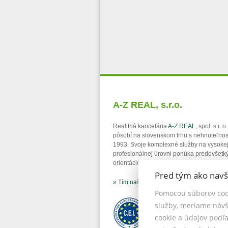
A-Z REAL, s.r.o.
Realitná kancelária
A-Z REAL
, spol. s r. 
pôsobí na slovenskom trhu s nehnuteľno
1993. Svoje komplexné služby na vysoke
profesionálnej úrovni ponúka predovšetk
orientáciou na bratislavský región.
Pred tým ako navš
» Tím našich maklérov
Pomocou súborov coo
služby, meriame návš
cookie a údajov podľ