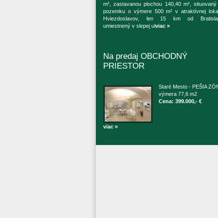
m², zastavanou plochou 140,40 m², situovaný
pozemku o výmere 500 m² v atraktívnej lokal
Hviezdoslavov, len 15 km od Bratisla
umiestnený v slepej ul
viac »
Na predaj OBCHODNÝ
PRIESTOR
Staré Mesto - PEŠIA ZÓ
výmera 77,6 m2
Cena: 399.000,- €
viac »