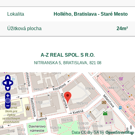
Lokalita
Hollého, Bratislava - Staré Mesto
Úžitková plocha
24m²
A-Z REAL SPOL. S R.O.
NITRIANSKA 5, BRATISLAVA, 821 08
Data CC-By-SA by
OpenStreetMap