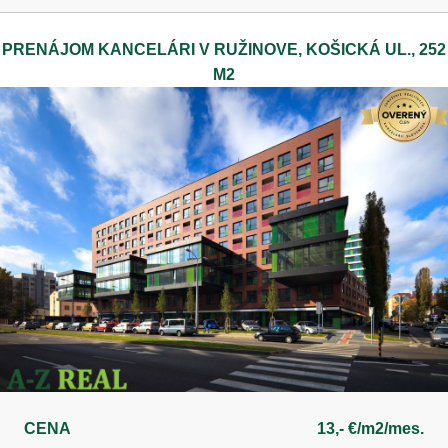
PRENÁJOM KANCELÁRI V RUŽINOVE, KOŠICKÁ UL., 252
M2
CENA
13,- €/m2/mes.