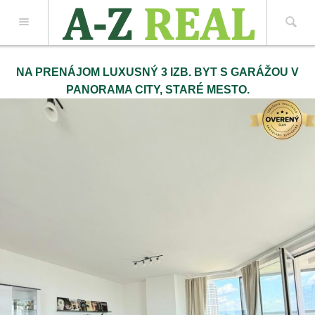
Z REAL spol. s r.o.
NA PRENÁJOM LUXUSNÝ 3 IZB. BYT S GARÁŽOU V
PANORAMA CITY, STARÉ MESTO.