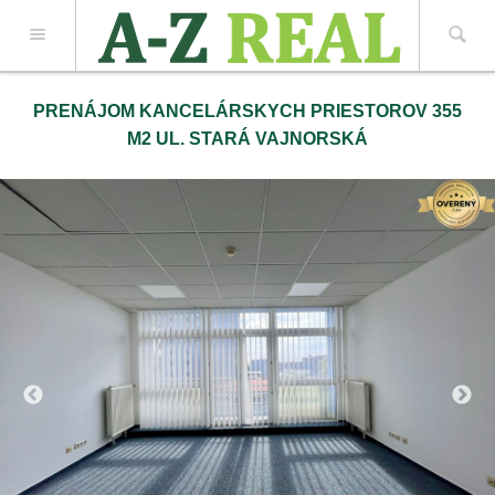
Z REAL spol. s r.o.
PRENÁJOM KANCELÁRSKYCH PRIESTOROV 355
M2 UL. STARÁ VAJNORSKÁ