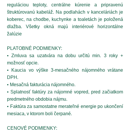
reguláciou teploty, centrálne kúrenie a pripravenú
štruktúrovanú kabeláž. Na podlahách v kanceláriách je
koberec, na chodbe, kuchynke a toaletách je položená
dlažba. Všetky okná majú interiérové horizontálne
žalúzie
PLATOBNÉ PODMIENKY:
• Zmluva sa uzatvára na dobu určitú min. 3 roky +
možnosť opcie.
• Kaucia vo výške 3-mesačného nájomného vrátane
DPH.
• Mesačná fakturácia nájomného.
• Splatnosť faktúry za nájomné vopred, pred začiatkom
predmetného obdobia nájmu.
• Faktúra za samostatne merateľné energie po ukončení
mesiaca, v ktorom boli čerpané.
CENOVÉ PODMIENKY: