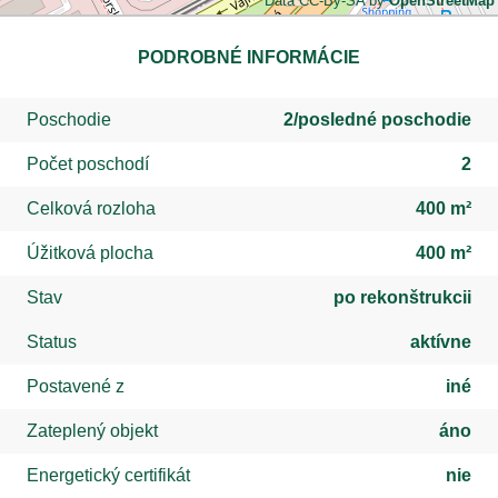
Data CC-By-SA by
OpenStreetMap
PODROBNÉ INFORMÁCIE
Poschodie
2/posledné poschodie
Počet poschodí
2
Celková rozloha
400 m²
Úžitková plocha
400 m²
Stav
po rekonštrukcii
Status
aktívne
Postavené z
iné
Zateplený objekt
áno
Energetický certifikát
nie