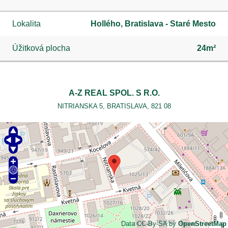
Lokalita
Hollého, Bratislava - Staré Mesto
Úžitková plocha
24m²
A-Z REAL SPOL. S R.O.
NITRIANSKA 5, BRATISLAVA, 821 08
Data CC-By-SA by
OpenStreetMap