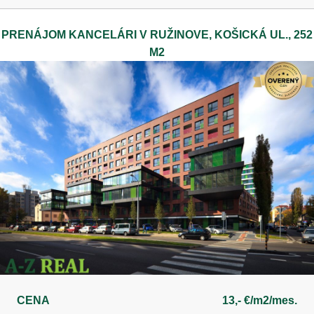
PRENÁJOM KANCELÁRI V RUŽINOVE, KOŠICKÁ UL., 252
M2
CENA
13,- €/m2/mes.