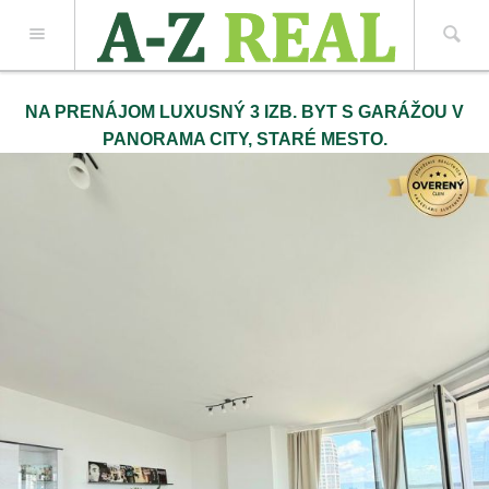
Z REAL spol. s r.o.
NA PRENÁJOM LUXUSNÝ 3 IZB. BYT S GARÁŽOU V
PANORAMA CITY, STARÉ MESTO.