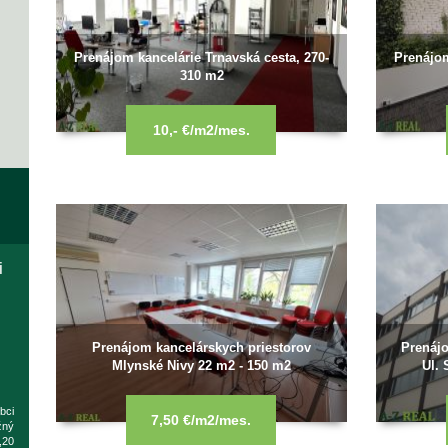
Prenájom kancelárie Trnavská cesta, 270-
Prenájom
310 m2
10,- €/m2/mes.
i
Prenájom kancelárskych priestorov
Prenájo
Mlynské Nivy 22 m2 - 150 m2
Ul. 
bci
7,50 €/m2/mes.
žný
,20