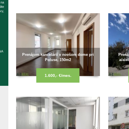
 na
ite
vy,
NA
Prenájom kancelárií v novšom dome pri
Prená
Poluse, 150m2
a/ale
1.600,- €/mes.