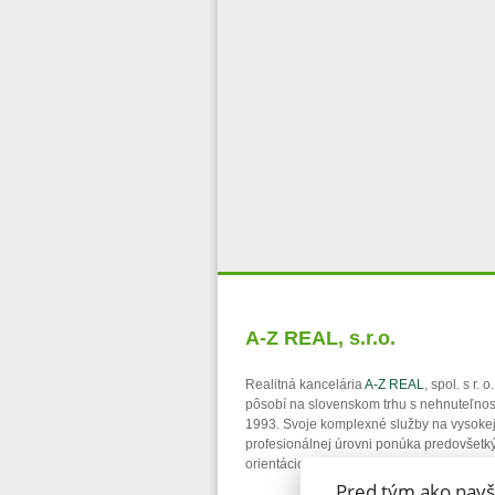
A-Z REAL, s.r.o.
Realitná kancelária
A-Z REAL
, spol. s r. 
pôsobí na slovenskom trhu s nehnuteľno
1993. Svoje komplexné služby na vysoke
profesionálnej úrovni ponúka predovšetk
orientáciou na bratislavský región.
Pred tým ako navš