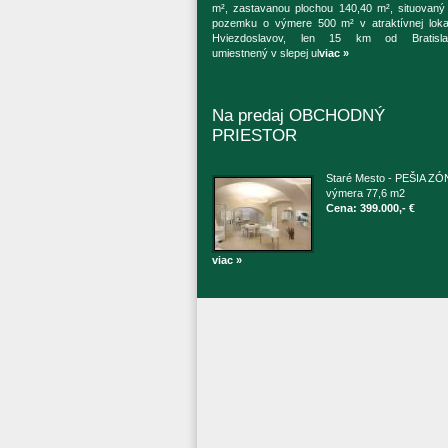
m², zastavanou plochou 140,40 m², situovaný
pozemku o výmere 500 m² v atraktívnej lokal
Hviezdoslavov, len 15 km od Bratisla
umiestnený v slepej ul
viac »
Na predaj OBCHODNÝ
PRIESTOR
Staré Mesto - PEŠIA ZÓ
výmera 77,6 m2
Cena: 399.000,- €
viac »