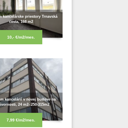
 kancelárske priestory Trnavská
cesta, 168 m2
10,- €/m2/mes.
m kancelárií v novej budove na
Svornosti, 24 m2- 250-315m2
7,99 €/m2/mes.