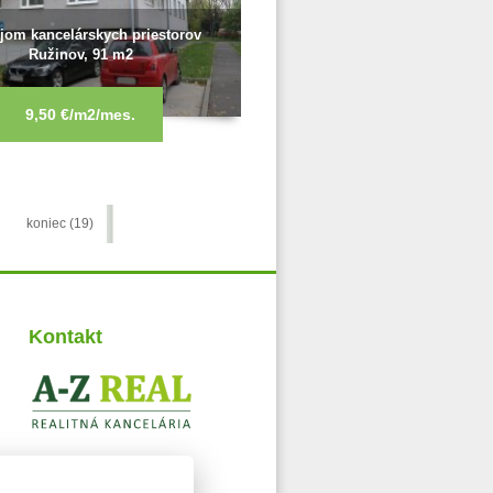
jom kancelárskych priestorov
Ružinov, 91 m2
9,50 €/m2/mes.
koniec (19)
Kontakt
A-Z REAL spol. s r.o.
Nitrianska 5