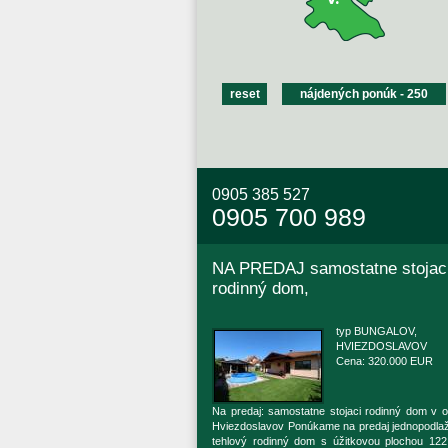
0905 385 527
0905 700 989
NA PREDAJ samostatne stojac
rodinný dom,
typ BUNGALOV,
HVIEZDOSLAVOV
Cena: 320.000 EUR
Na predaj: samostatne stojaci rodinný dom v o
Hviezdoslavov Ponúkame na predaj jednopodla
tehlový rodinný dom s úžitkovou plochou 122