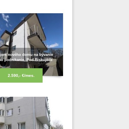
jom nového domu na bývanie
bo podnikanie, Pod.Biskupice
2.590,- €/mes.