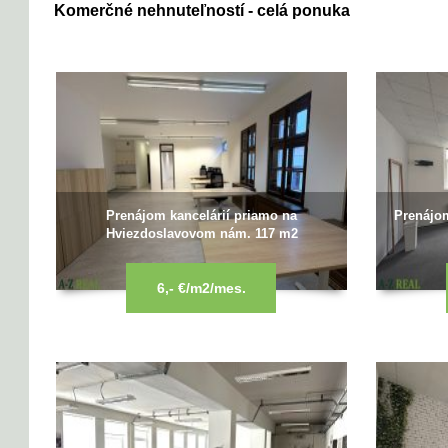
Komerčné nehnuteľností - celá ponuka
Prenájom kancelárií priamo na
Prenájom
Hviezdoslavovom nám. 117 m2
6,- €/m2/mes.