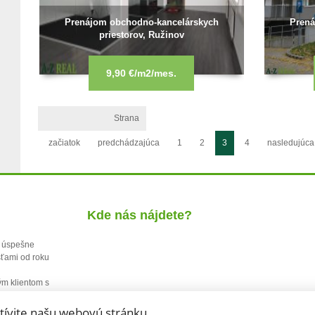
Prenájom obchodno-kancelárskych
Prená
priestorov, Ružinov
9,90 €/m2/mes.
Strana
začiatok
predchádzajúca
1
2
3
4
nasledujúca
Kde nás nájdete?
o. úspešne
sťami od roku
j
ým klientom s
tívite našu webovú stránku