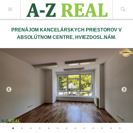
Z REAL spol. s r.o.
PRENÁJOM KANCELÁRSKYCH PRIESTOROV V
ABSOLÚTNOM CENTRE, HVIEZDOSL.NÁM.