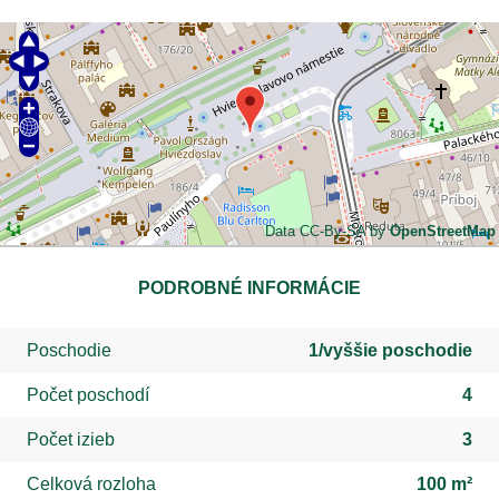
Data CC-By-SA by
OpenStreetMap
PODROBNÉ INFORMÁCIE
Poschodie
1/vyššie poschodie
Počet poschodí
4
Počet izieb
3
Celková rozloha
100 m²