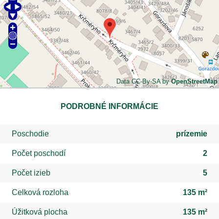
Data CC-By-SA by
OpenStreetMap
PODROBNÉ INFORMÁCIE
Poschodie
prízemie
Počet poschodí
2
Počet izieb
5
Celková rozloha
135 m²
Úžitková plocha
135 m²