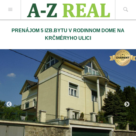
Z REAL spol. s r.o.
PRENÁJOM 5 IZB.BYTU V RODINNOM DOME NA
KRČMÉRYHO ULICI