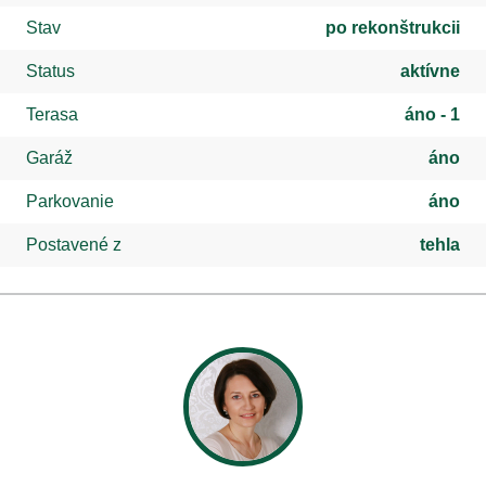
Stav
po rekonštrukcii
Status
aktívne
Terasa
áno - 1
Garáž
áno
Parkovanie
áno
Postavené z
tehla