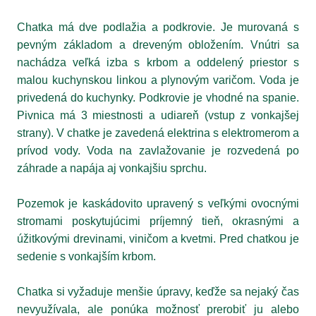
Chatka má dve podlažia a podkrovie. Je murovaná s
pevným základom a dreveným obložením. Vnútri sa
nachádza veľká izba s krbom a oddelený priestor s
malou kuchynskou linkou a plynovým varičom. Voda je
privedená do kuchynky. Podkrovie je vhodné na spanie.
Pivnica má 3 miestnosti a udiareň (vstup z vonkajšej
strany). V chatke je zavedená elektrina s elektromerom a
prívod vody. Voda na zavlažovanie je rozvedená po
záhrade a napája aj vonkajšiu sprchu.
Pozemok je kaskádovito upravený s veľkými ovocnými
stromami poskytujúcimi príjemný tieň, okrasnými a
úžitkovými drevinami, viničom a kvetmi. Pred chatkou je
sedenie s vonkajším krbom.
Chatka si vyžaduje menšie úpravy, keďže sa nejaký čas
nevyužívala, ale ponúka možnosť prerobiť ju alebo