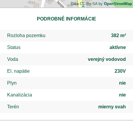
Data CC-By-SA by
OpenStreetMap
PODROBNÉ INFORMÁCIE
Rozloha pozemku
382 m²
Status
aktívne
Voda
verejný vodovod
El. napätie
230V
Plyn
nie
Kanalizácia
nie
Terén
mierny svah