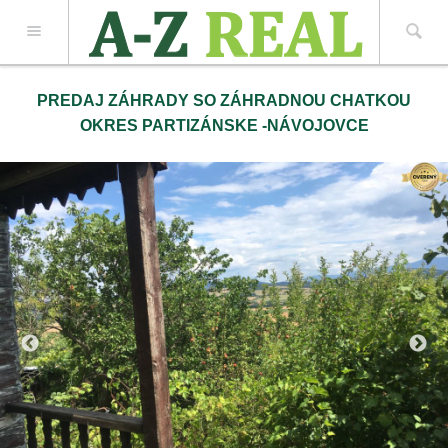
Z REAL spol. s r.o.
PREDAJ ZÁHRADY SO ZÁHRADNOU CHATKOU
OKRES PARTIZÁNSKE -NÁVOJOVCE