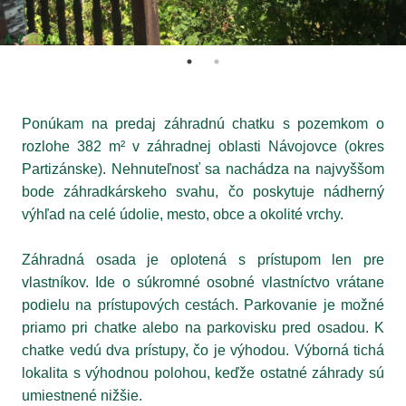
Ponúkam na predaj záhradnú chatku s pozemkom o
rozlohe 382 m² v záhradnej oblasti Návojovce (okres
Partizánske). Nehnuteľnosť sa nachádza na najvyššom
bode záhradkárskeho svahu, čo poskytuje nádherný
výhľad na celé údolie, mesto, obce a okolité vrchy.
Záhradná osada je oplotená s prístupom len pre
vlastníkov. Ide o súkromné osobné vlastníctvo vrátane
podielu na prístupových cestách. Parkovanie je možné
priamo pri chatke alebo na parkovisku pred osadou. K
chatke vedú dva prístupy, čo je výhodou. Výborná tichá
lokalita s výhodnou polohou, keďže ostatné záhrady sú
umiestnené nižšie.