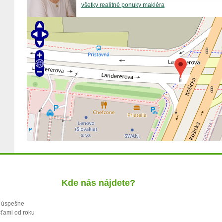
všetky realitné ponuky makléra
Kde nás nájdete?
o. úspešne
sťami od roku
j