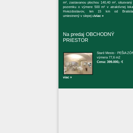
m², zastavanou plochou 140,40 m², situovaný
pozemku o výmere 500 m² v atraktívnej lokal
Hviezdoslavov, len 15 km od Bratisla
umiestnený v slepej ul
viac »
Na predaj OBCHODNÝ
PRIESTOR
Staré Mesto - PEŠIA ZÓ
výmera 77,6 m2
Cena: 399.000,- €
viac »