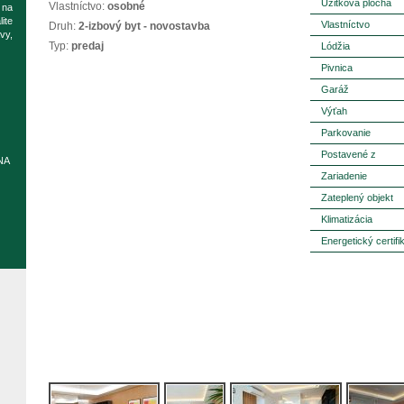
Úžitková plocha
Vlastníctvo:
osobné
 na
ite
Vlastníctvo
Druh:
2-izbový byt - novostavba
vy,
Typ:
predaj
Lódžia
Pivnica
Garáž
Výťah
Parkovanie
Postavené z
NA
Zariadenie
Zateplený objekt
Klimatizácia
Energetický certifi