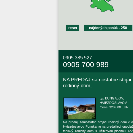
0905 385 527
0905 700 989
NA PREDAJ samostatne stojac
rodinný dom,
typ BUNGALOV,
HVIEZDOSLAVOV
Cena: 320.000 EUR
Na predaj: samostatne stojaci rodinný dom v o
Hviezdoslavov Ponúkame na predaj jednopodla
tehlový rodinný dom s úžitkovou plochou 122