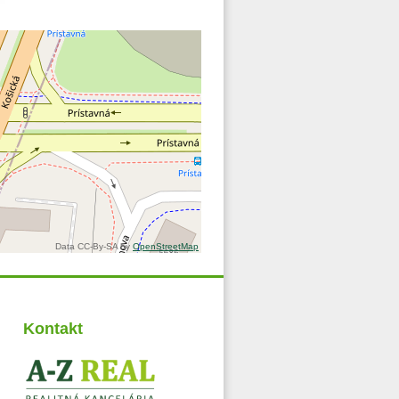
Data CC-By-SA by
OpenStreetMap
Kontakt