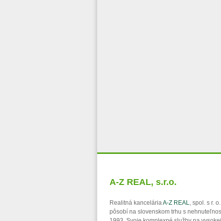
A-Z REAL, s.r.o.
Realitná kancelária
A-Z REAL
, spol. s r. 
pôsobí na slovenskom trhu s nehnuteľno
1993. Svoje komplexné služby na vysoke