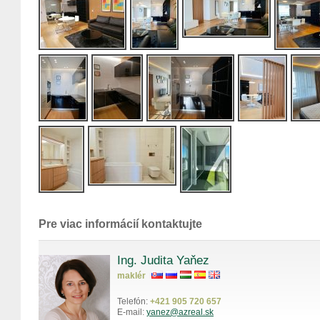
Pre viac informácií kontaktujte
Ing. Judita Yaňez
maklér
Telefón:
+421 905 720 657
E-mail:
yanez@azreal.sk