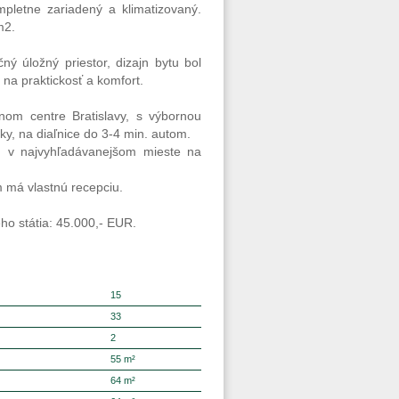
pletne zariadený a klimatizovaný.
m2.
ý úložný priestor, dizajn bytu bol
na praktickosť a komfort.
om centre Bratislavy, s výbornou
y, na diaľnice do 3-4 min. autom.
om v najvyhľadávanejšom mieste na
m má vlastnú recepciu.
o státia: 45.000,- EUR.
15
33
2
55 m²
64 m²