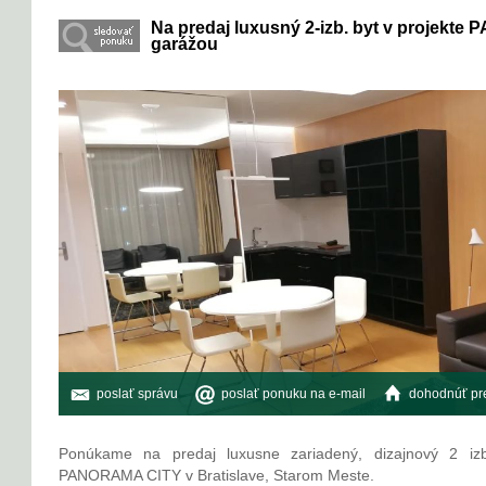
Na predaj luxusný 2-izb. byt v projekt
garážou
poslať správu
poslať ponuku na e-mail
dohodnúť pre
Ponúkame na predaj luxusne zariadený, dizajnový 2 iz
PANORAMA CITY v Bratislave, Starom Meste.