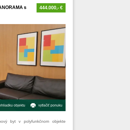
e PANORAMA s
444.000,- €
hliadku objektu
vytlačiť ponuku
bový byt v polyfunkčnom objekte