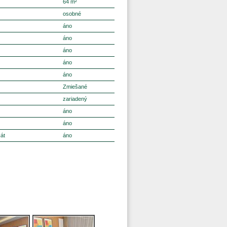
64 m²
osobné
áno
áno
áno
áno
áno
Zmiešané
zariadený
áno
áno
kát
áno