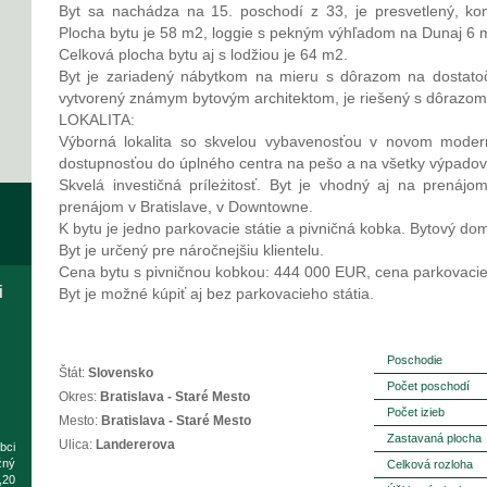
Byt sa nachádza na 15. poschodí z 33, je presvetlený, kom
Plocha bytu je 58 m2, loggie s pekným výhľadom na Dunaj 6 
Celková plocha bytu aj s lodžiou je 64 m2.
Byt je zariadený nábytkom na mieru s dôrazom na dostatočn
vytvorený známym bytovým architektom, je riešený s dôrazom 
LOKALITA:
Výborná lokalita so skvelou vybavenosťou v novom modern
dostupnosťou do úplného centra na pešo a na všetky výpadovk
Skvelá investičná príleżitosť. Byt je vhodný aj na prenáj
prenájom v Bratislave, v Downtowne.
K bytu je jedno parkovacie státie a pivničná kobka. Bytový do
Byt je určený pre náročnejšiu klientelu.
Cena bytu s pivničnou kobkou: 444 000 EUR, cena parkovacieh
i
Byt je možné kúpiť aj bez parkovacieho státia.
Poschodie
Štát:
Slovensko
Počet poschodí
Okres:
Bratislava - Staré Mesto
Počet izieb
Mesto:
Bratislava - Staré Mesto
Zastavaná plocha
Ulica:
Landererova
bci
žný
Celková rozloha
,20