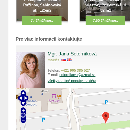
Ružinov, Sabinovská
priestory Prievozská ul.
ul., 125m2
52 m2
7,- €/m2/mes.
7,50 €/m2/mes.
Pre viac informácií kontaktujte
Mgr. Jana Sotorníková
maklér
Telefón:
+421 905 385 527
E-mail:
sotornikova@azreal.sk
všetky realitné ponuky makléra