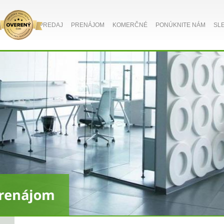
PREDAJ
PRENÁJOM
KOMERČNÉ
PONÚKNITE NÁM
SL