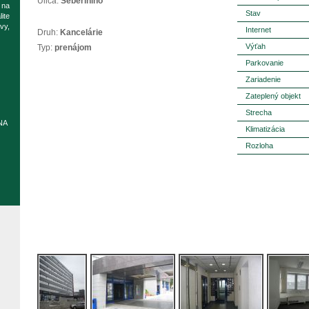
Ulica:
Seberíniho
 na
Stav
ite
vy,
Internet
Druh:
Kancelárie
Výťah
Typ:
prenájom
Parkovanie
Zariadenie
Zateplený objekt
Strecha
NA
Klimatizácia
Rozloha