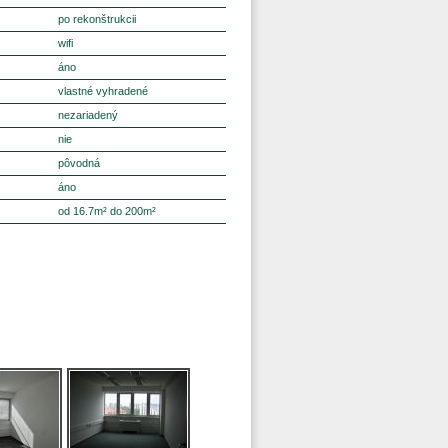
po rekonštrukcii
wifi
áno
vlastné vyhradené
nezariadený
nie
pôvodná
áno
od 16.7m² do 200m²